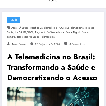
Acesso
Saúde
,
,
,
Acesso À Saúde
Desafios Da Telemedicina
Futuro Da Telemedicina
Inclusão
,
,
,
,
Social
Lei 14.510/2022
Regulação Da Telemedicina
Saúde Digital
Saúde
,
,
Remota
Tecnologia Na Saúde
Telemedicina
Rafael Ramos
22 De Janeiro De 2025
0 Comentários
A Telemedicina no Brasil:
Transformando a Saúde e
Democratizando o Acesso