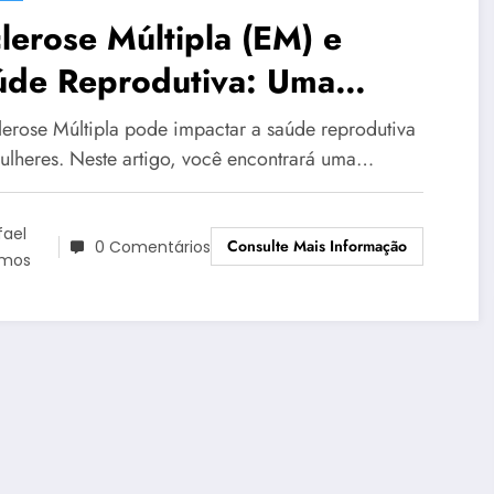
lerose Múltipla (EM) e
úde Reprodutiva: Uma
álise Completa
lerose Múltipla pode impactar a saúde reprodutiva
ulheres. Neste artigo, você encontrará uma…
fael
Consulte Mais Informação
0 Comentários
mos