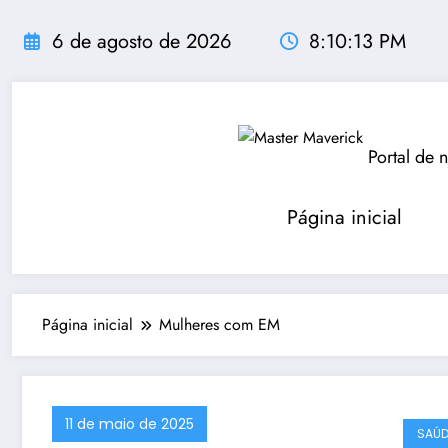
Pular
para
6 de agosto de 2026
8:10:14 PM
o
conteúdo
Portal de 
Página inicial
Página inicial
Mulheres com EM
11 de maio de 2025
SAÚD