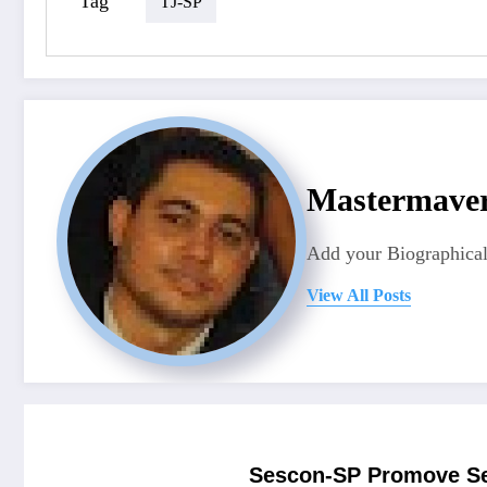
Tag
TJ-SP
Mastermave
Add your Biographical
View All Posts
Sescon-SP Promove Sem