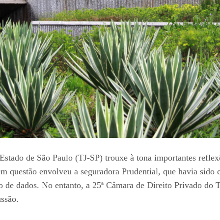
 Estado de São Paulo (TJ-SP) trouxe à tona importantes reflex
em questão envolveu a seguradora Prudential, que havia sido
 de dados. No entanto, a 25ª Câmara de Direito Privado do T
ussão.