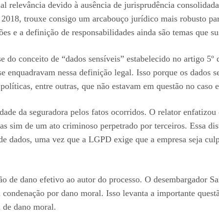
ial relevância devido à ausência de jurisprudência consolid
018, trouxe consigo um arcabouço jurídico mais robusto para
ções e a definição de responsabilidades ainda são temas que su
se do conceito de “dados sensíveis” estabelecido no artigo 5
se enquadravam nessa definição legal. Isso porque os dados
 políticas, entre outras, que não estavam em questão no caso 
de da seguradora pelos fatos ocorridos. O relator enfatizou 
as sim de um ato criminoso perpetrado por terceiros. Essa di
de dados, uma vez que a LGPD exige que a empresa seja culp
ção de dano efetivo ao autor do processo. O desembargador Sa
a condenação por dano moral. Isso levanta a importante quest
a de dano moral.