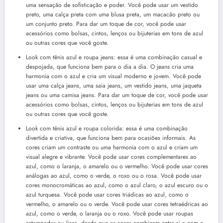
uma sensação de sofisticação e poder. Você pode usar um vestido
preto, uma calça preta com uma blusa preta, um macacão preto ou
um conjunto preto. Para dar um toque de cor, você pode usar
acessórios como bolsas, cintos, lenços ou bijuterias em tons de azul
ou outras cores que você goste.
Look com tênis azul e roupa jeans: essa é uma combinação casual e
despojada, que funciona bem para o dia a dia. O jeans cria uma
harmonia com o azul e cria um visual moderno e jovem. Você pode
usar uma calça jeans, uma saia jeans, um vestido jeans, uma jaqueta
jeans ou uma camisa jeans. Para dar um toque de cor, você pode usar
acessórios como bolsas, cintos, lenços ou bijuterias em tons de azul
ou outras cores que você goste.
Look com tênis azul e roupa colorida: essa é uma combinação
divertida e criativa, que funciona bem para ocasiões informais. As
cores criam um contraste ou uma harmonia com o azul e criam um
visual alegre e vibrante. Você pode usar cores complementares ao
azul, como o laranja, o amarelo ou o vermelho. Você pode usar cores
análogas ao azul, como o verde, o roxo ou o rosa. Você pode usar
cores monocromáticas ao azul, como o azul claro, o azul escuro ou o
azul turquesa. Você pode usar cores triádicas ao azul, como o
vermelho, o amarelo ou o verde. Você pode usar cores tetraédricas ao
azul, como o verde, o laranja ou o roxo. Você pode usar roupas
estampadas ou lisas, desde que as cores combinem entre si e com o