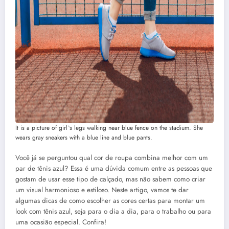
It is a picture of girl`s legs walking near blue fence on the stadium. She
wears gray sneakers with a blue line and blue pants.
Você já se perguntou qual cor de roupa combina melhor com um
par de tênis azul? Essa é uma dúvida comum entre as pessoas que
gostam de usar esse tipo de calçado, mas não sabem como criar
um visual harmonioso e estiloso. Neste artigo, vamos te dar
algumas dicas de como escolher as cores certas para montar um
look com tênis azul, seja para o dia a dia, para o trabalho ou para
uma ocasião especial. Confira!