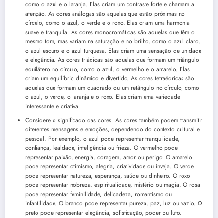
como o azul e o laranja. Elas criam um contraste forte e chamam a
atenção. As cores análogas são aquelas que estão próximas no
círculo, como o azul, o verde e o roxo. Elas criam uma harmonia
suave e tranquila. As cores monocromáticas são aquelas que têm o
mesmo tom, mas variam na saturação e no brilho, como o azul claro,
o azul escuro e o azul turquesa. Elas criam uma sensação de unidade
e elegância. As cores triádicas são aquelas que formam um triângulo
equilátero no círculo, como o azul, o vermelho e o amarelo. Elas
criam um equilíbrio dinâmico e divertido. As cores tetraédricas são
aquelas que formam um quadrado ou um retângulo no círculo, como
o azul, o verde, o laranja e o roxo. Elas criam uma variedade
interessante e criativa.
Considere o significado das cores. As cores também podem transmitir
diferentes mensagens e emoções, dependendo do contexto cultural e
pessoal. Por exemplo, o azul pode representar tranquilidade,
confiança, lealdade, inteligência ou frieza. O vermelho pode
representar paixão, energia, coragem, amor ou perigo. O amarelo
pode representar otimismo, alegria, criatividade ou inveja. O verde
pode representar natureza, esperança, saúde ou dinheiro. O roxo
pode representar nobreza, espiritualidade, mistério ou magia. O rosa
pode representar feminilidade, delicadeza, romantismo ou
infantilidade. O branco pode representar pureza, paz, luz ou vazio. O
preto pode representar elegância, sofisticação, poder ou luto.