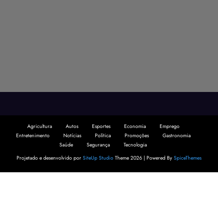
Agricultura
Autos
Esportes
Economia
Emprego
Entretenimento
Notícias
Política
Promoções
Gastronomia
Saúde
Segurança
Tecnologia
Projetado e desenvolvido por
SiteUp Studio
Theme 2026 | Powered By
SpiceThemes