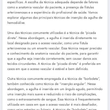
específicas. A escolha da técnica adequada depende de fatores
como a anatomia vascular do paciente, a presença de fístulas
arteriovenosas e a experiência do profissional de saúde. Vamos
explorar algumas das principais técnicas de inserção da agulha de
hemodiálise.
Uma das técnicas comumente utilizadas é a técnica de “picada
direta”. Nessa abordagem, a agulha é inserida diretamente no
local designado para o acesso vascular, como uma fístula
arteriovenosa ou um enxerto vascular. Essa técnica requer precisão
e conhecimento da anatomia vascular do paciente, para garantir
que a agulha seja inserida corretamente, sem causar danos aos
tecidos circundantes. A técnica de “picada direta” é preferida em
casos em que o acesso vascular é estável e bem definido.
Outra técnica comumente empregada é a técnica de “borboleta”,
também conhecida como técnica de “inserção angular”. Nessa
abordagem, a agulha é inserida em um ângulo agudo, permitindo
uma inserção mais suave e reduzindo o risco de complicações,
como o extravasamento de sangue. Essa técnica é frequentemente
utilizada em casos em que o acesso vascular é mais desafiador,
como veias estreitas ou frágeis. A técnica de “borboleta” exige