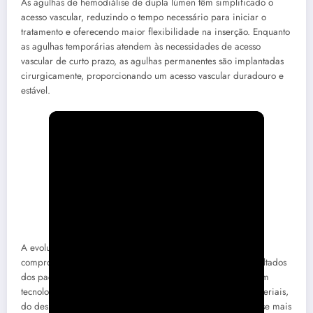
As agulhas de hemodiálise de dupla lúmen têm simplificado o
acesso vascular, reduzindo o tempo necessário para iniciar o
tratamento e oferecendo maior flexibilidade na inserção. Enquanto
as agulhas temporárias atendem às necessidades de acesso
vascular de curto prazo, as agulhas permanentes são implantadas
cirurgicamente, proporcionando um acesso vascular duradouro e
estável.
A evolução contínua da agulha de hemodiálise reflete o
compromisso da comunidade médica em aprimorar os resultados
dos pacientes e melhorar sua qualidade de vida. Avanços em
tecnologia e pesquisa têm impulsionado a melhoria dos materiais,
do design e das técnicas de inserção, tornando a hemodiálise mais