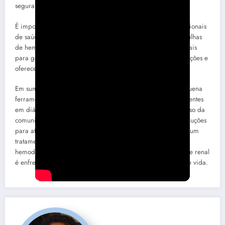
segura, confortável e eficaz.
É importante reconhecer a importância do papel dos profissionais
de saúde especializados na inserção e manipulação das agulhas
de hemodiálise. Seu conhecimento e habilidade são essenciais
para garantir um tratamento adequado, minimizar complicações e
oferecer suporte aos pacientes durante todo o processo.
Em suma, a agulha de hemodiálise, mesmo sendo uma pequena
ferramenta, desempenha um papel crucial na vida dos pacientes
em diálise renal. Sua evolução contínua reflete o compromisso da
comunidade médica em buscar constantemente melhores soluções
para atender às necessidades dos pacientes e proporcionar um
tratamento mais seguro e confortável. Com a agulha de
hemodiálise como aliada, a jornada dos pacientes em diálise renal
é enfrentada com mais confiança, esperança e qualidade de vida.