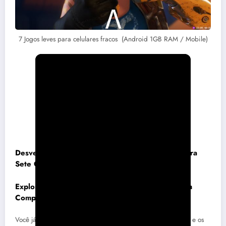
7 Jogos leves para celulares fracos (Android 1GB RAM / Mobile)
Desvendando o Mundo dos Jogos Leves: Descubra
Sete Opções Incríveis para Celulares Fracos
Explorando Alternativas Leves para Diversão sem
Complicações
Você já se pegou questionando as diferenças entre o iPhone e os