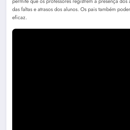
permite que os professores registrem a presença dos 
das faltas e atrasos dos alunos. Os pais também pode
eficaz.