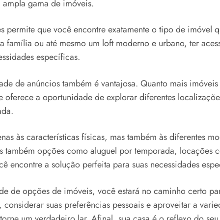
ma ampla gama de imóveis.
 permite que você encontre exatamente o tipo de imóvel 
família ou até mesmo um loft moderno e urbano, ter acess
essidades específicas.
de de anúncios também é vantajosa. Quanto mais imóveis d
 oferece a oportunidade de explorar diferentes localizações
ada.
nas às características físicas, mas também às diferentes 
as também opções como aluguel por temporada, locações co
cê encontre a solução perfeita para suas necessidades espec
ade de opções de imóveis, você estará no caminho certo p
is, considerar suas preferências pessoais e aproveitar a va
rne um verdadeiro lar. Afinal, sua casa é o reflexo do seu 