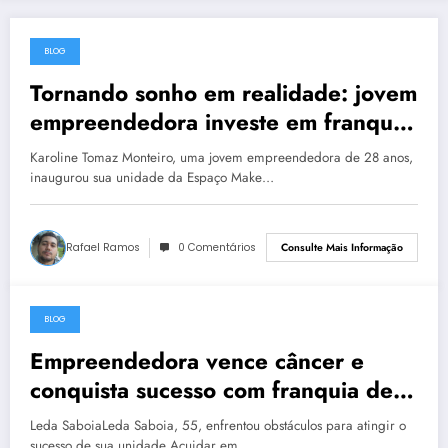
BLOG
27 de maio de 2023
Tornando sonho em realidade: jovem
empreendedora investe em franquia
de maquiagens e alcança sucesso
Karoline Tomaz Monteiro, uma jovem empreendedora de 28 anos,
inaugurou sua unidade da Espaço Make…
Rafael Ramos
0 Comentários
Consulte Mais Informação
BLOG
27 de maio de 2023
Empreendedora vence câncer e
conquista sucesso com franquia de
cuidadores
Leda SaboiaLeda Saboia, 55, enfrentou obstáculos para atingir o
sucesso de sua unidade Acuidar em…