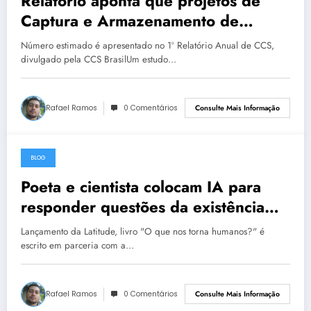
Relatório aponta que projetos de
Captura e Armazenamento de
Carbono podem gerar pelo menos
Número estimado é apresentado no 1º Relatório Anual de CCS,
US$14 bilhões ao ano no Brasil
divulgado pela CCS BrasilUm estudo…
Rafael Ramos
0 Comentários
Consulte Mais Informação
BLOG
27 de maio de 2023
Poeta e cientista colocam IA para
responder questões da existência
humana
Lançamento da Latitude, livro "O que nos torna humanos?" é
escrito em parceria com a…
Rafael Ramos
0 Comentários
Consulte Mais Informação