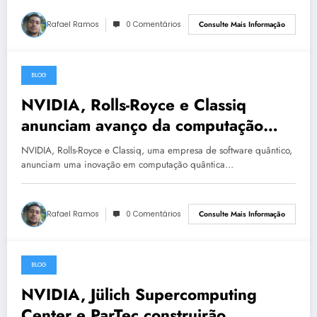
Rafael Ramos
0 Comentários
Consulte Mais Informação
BLOG
27 de maio de 2023
NVIDIA, Rolls-Royce e Classiq
anunciam avanço da computação
quântica para dinâmica de fluidos
NVIDIA, Rolls-Royce e Classiq, uma empresa de software quântico,
computacional em motores a jato
anunciam uma inovação em computação quântica…
Rafael Ramos
0 Comentários
Consulte Mais Informação
BLOG
27 de maio de 2023
NVIDIA, Jülich Supercomputing
Center e ParTec construirão