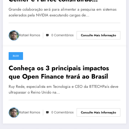
laboratório de computação quântica
Grande colaboração será para alimentar a pesquisa em sistemas
acelerados pela NVIDIA executando cargas de…
Rafael Ramos
0 Comentários
Consulte Mais Informação
BLOG
27 de maio de 2023
Conheça os 3 principais impactos
que Open Finance trará ao Brasil
Ruy Rede, especialista em Tecnologia e CEO da BTTECHPaís deve
ultrapassar o Reino Unido na…
Rafael Ramos
0 Comentários
Consulte Mais Informação