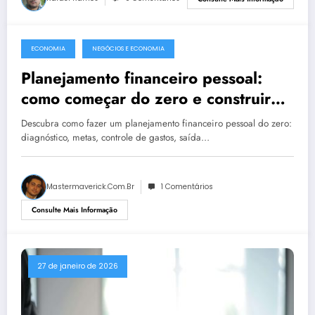
ECONOMIA
NEGÓCIOS E ECONOMIA
28 de maio de 2026
Planejamento financeiro pessoal:
como começar do zero e construir
uma vida financeira sólida
Descubra como fazer um planejamento financeiro pessoal do zero:
diagnóstico, metas, controle de gastos, saída…
Mastermaverick.com.br
1 Comentários
Consulte Mais Informação
27 de janeiro de 2026