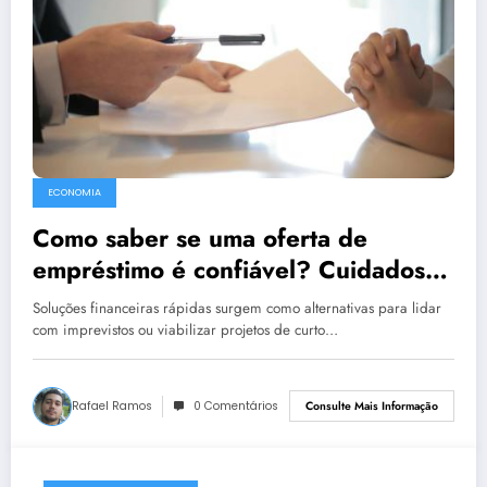
ECONOMIA
Como saber se uma oferta de
empréstimo é confiável? Cuidados
para evitar armadilhas
Soluções financeiras rápidas surgem como alternativas para lidar
com imprevistos ou viabilizar projetos de curto…
Rafael Ramos
0 Comentários
Consulte Mais Informação