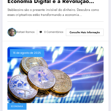
Economia Digital e a Revolução
Silenciosa do Dinheiro
Stablecoins são o presente invisível do dinheiro. Descubra como
esses criptoativos estão transformando a economia…
Rafael Ramos
0 Comentários
Consulte Mais Informação
16 de agosto de 2025
ECONOMIA