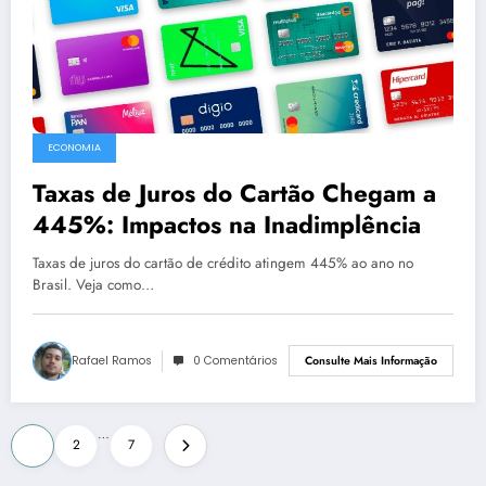
ECONOMIA
Taxas de Juros do Cartão Chegam a
445%: Impactos na Inadimplência
Taxas de juros do cartão de crédito atingem 445% ao ano no
Brasil. Veja como…
Rafael Ramos
0 Comentários
Consulte Mais Informação
Paginação
…
1
2
7
de