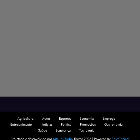
Agricultura
Autos
Esportes
Economia
Emprego
Entretenimento
Notícias
Política
Promoções
Gastronomia
Saúde
Segurança
Tecnologia
Projetado e desenvolvido por
SiteUp Studio
Theme 2026 | Powered By
SpiceThemes