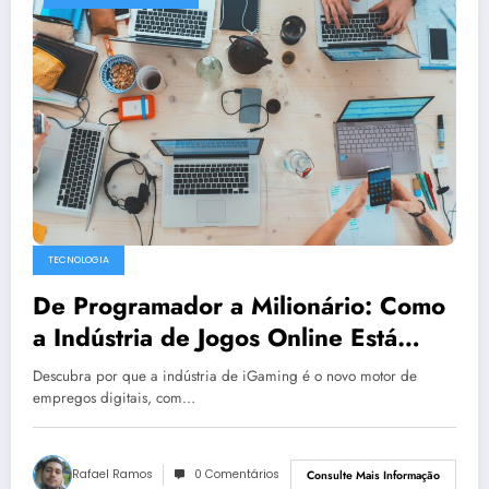
TECNOLOGIA
De Programador a Milionário: Como
a Indústria de Jogos Online Está
Redefinindo Carreiras em Tecnologia
Descubra por que a indústria de iGaming é o novo motor de
empregos digitais, com…
Rafael Ramos
0 Comentários
Consulte Mais Informação