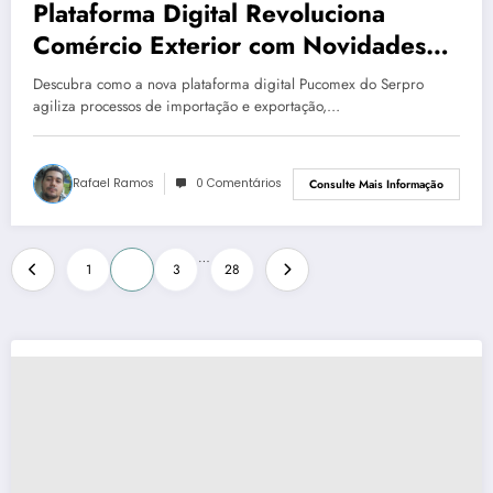
Plataforma Digital Revoluciona
Comércio Exterior com Novidades
no Pucomex e NPI
Descubra como a nova plataforma digital Pucomex do Serpro
agiliza processos de importação e exportação,…
Rafael Ramos
0 Comentários
Consulte Mais Informação
Paginação
…
1
2
3
28
de
posts