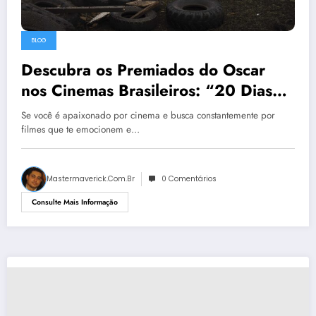
BLOG
Descubra os Premiados do Oscar
nos Cinemas Brasileiros: “20 Dias
em Mariupol” e “As 4 Filhas de
Se você é apaixonado por cinema e busca constantemente por
Olfa”
filmes que te emocionem e…
Mastermaverick.com.br
0 Comentários
Consulte Mais Informação