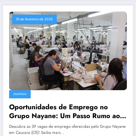
18 de fevereiro de 2025
EMPREGO
Oportunidades de Emprego no
Grupo Nayane: Um Passo Rumo ao
Crescimento Pessoal e Profissional
Descubra as 39 vagas de emprego oferecidas pelo Grupo Nayane
em Caucaia (CE)! Saiba mais…