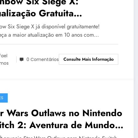
nbow Six Siege X:
alização Gratuita
voluciona Game
ow Six Siege X já disponível gratuitamente!
ça a maior atualização em 10 anos com…
fael
Consulte Mais Informação
0 Comentários
mos
ES
ar Wars Outlaws no Nintendo
itch 2: Aventura de Mundo
erto Chega em 2025