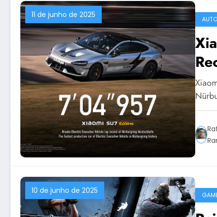
11 de junho de 2025
AUT
Xi
Re
7:
Xiaom
Nürbu
Ra
Ra
10 de junho de 2025
GAM