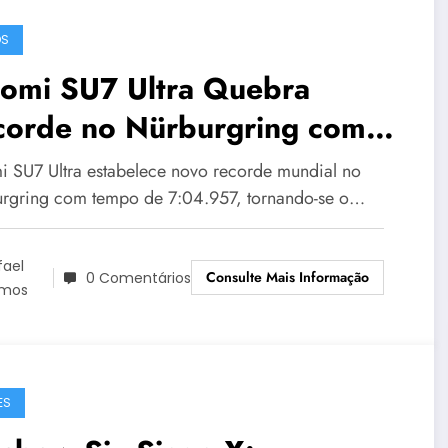
OS
aomi SU7 Ultra Quebra
corde no Nürburgring com
04.957
i SU7 Ultra estabelece novo recorde mundial no
rgring com tempo de 7:04.957, tornando-se o…
fael
Consulte Mais Informação
0 Comentários
mos
ES