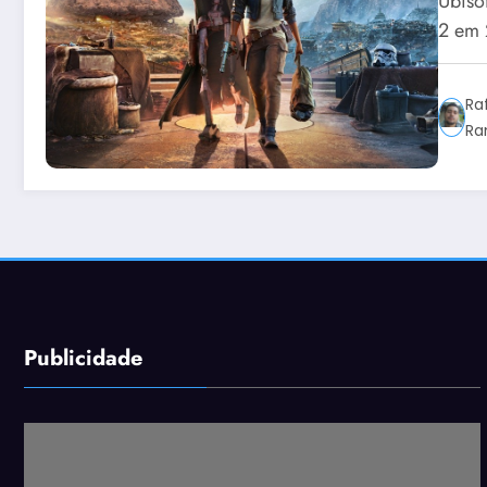
Ubiso
2 em 
Ra
Ra
Publicidade