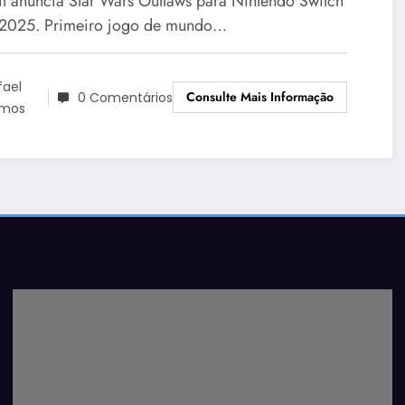
ft anuncia Star Wars Outlaws para Nintendo Switch
2025. Primeiro jogo de mundo…
fael
Consulte Mais Informação
0 Comentários
mos