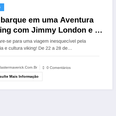
G
barque em uma Aventura
king com Jimmy London e a
dieval Market Turismo
re-se para uma viagem inesquecível pela
ria e cultura viking! De 22 a 28 de…
tórico
astermaverick.com.br
0 Comentários
ulte Mais Informação