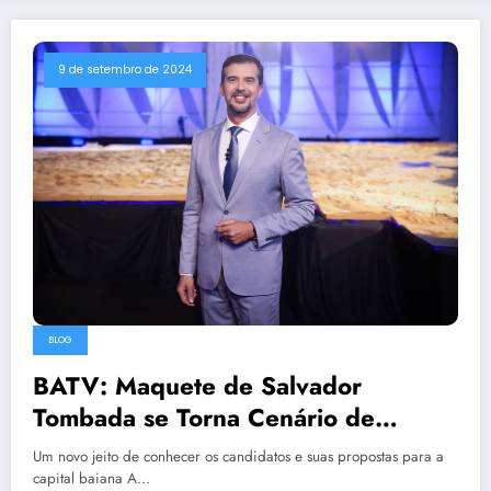
9 de setembro de 2024
BLOG
BATV: Maquete de Salvador
Tombada se Torna Cenário de
Entrevistas com Candidatos à
Um novo jeito de conhecer os candidatos e suas propostas para a
Prefeitura
capital baiana A…