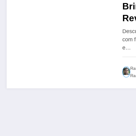
Br
Re
Con
Descu
com f
e…
Ra
Ra