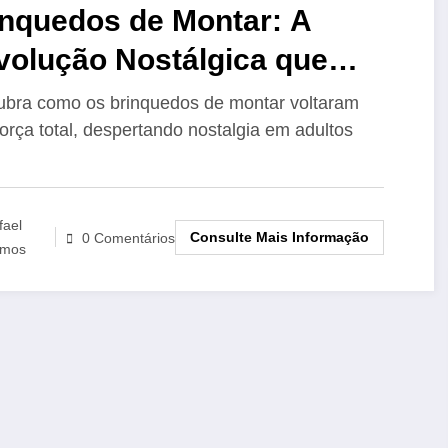
inquedos de Montar: A
volução Nostálgica que
quistou Pais e Filhos
bra como os brinquedos de montar voltaram
orça total, despertando nostalgia em adultos
fael
Consulte Mais Informação
0 Comentários
mos