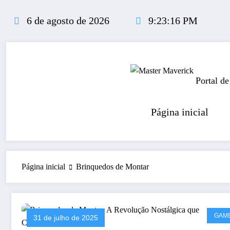
Pular
para
6 de agosto de 2026
9:23:16 PM
o
conteúdo
Portal de
Página inicial
Página inicial
Brinquedos de Montar
GAM
31 de julho de 2025