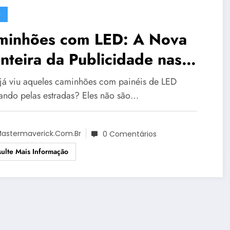
G
minhões com LED: A Nova
nteira da Publicidade nas
radas Brasileiras
já viu aqueles caminhões com painéis de LED
lando pelas estradas? Eles não são…
astermaverick.com.br
0 Comentários
ulte Mais Informação