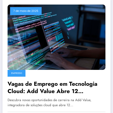
7 de maio de 2025
EMPREGO
Vagas de Emprego em Tecnologia
Cloud: Add Value Abre 12
Oportunidades em TI
Descubra novas oportunidades de carreira na Add Value,
integradora de soluções cloud que abre 12…