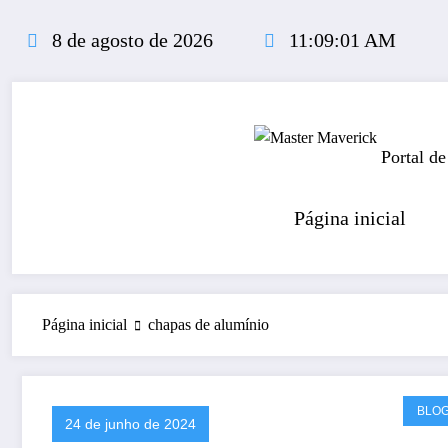
Pular
para
8 de agosto de 2026
11:09:02 AM
o
conteúdo
Portal de
Página inicial
Página inicial
chapas de alumínio
BLO
24 de junho de 2024