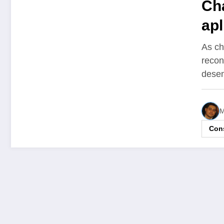
Ch
ap
As ch
recon
dese
M
Cons