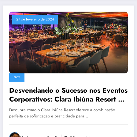
27 de fevereiro de 2024
BLOG
Desvendando o Sucesso nos Eventos
Corporativos: Clara Ibiúna Resort é a
Escolha Certa para Empresas
Descubra como o Clara Ibiúna Resort oferece a combinação
Sofisticadas
perfeita de sofisticação e praticidade para…