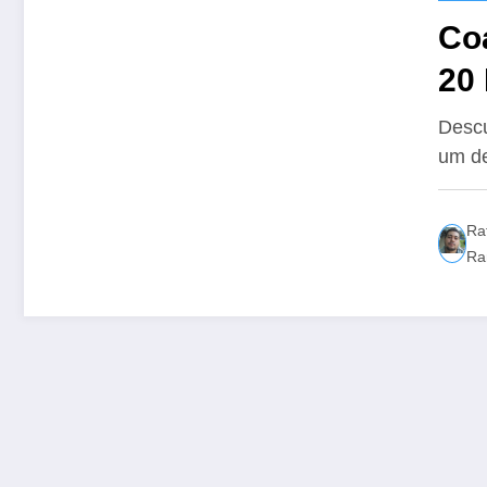
Co
20
Di
Descu
um de
Ra
Ra