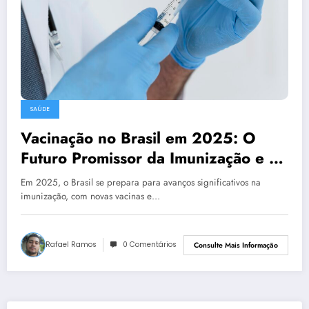
SAÚDE
Vacinação no Brasil em 2025: O
Futuro Promissor da Imunização e a
Luta Contra a Dengue
Em 2025, o Brasil se prepara para avanços significativos na
imunização, com novas vacinas e…
Rafael Ramos
0 Comentários
Consulte Mais Informação