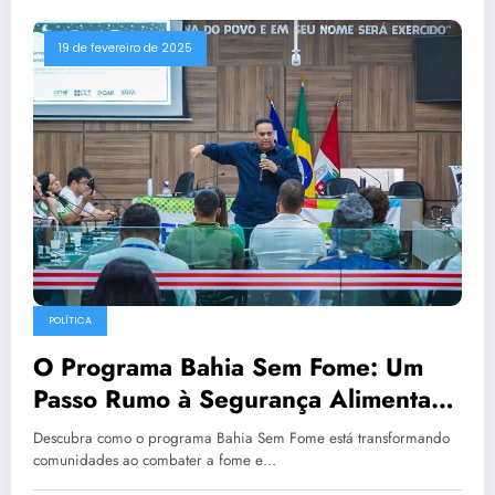
19 de fevereiro de 2025
POLÍTICA
O Programa Bahia Sem Fome: Um
Passo Rumo à Segurança Alimentar
e ao Desenvolvimento Territorial
Descubra como o programa Bahia Sem Fome está transformando
comunidades ao combater a fome e…