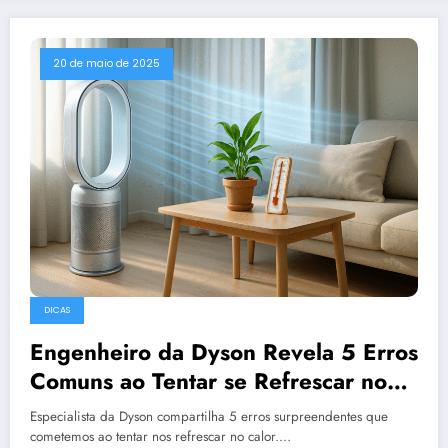
20 de maio de 2025
DICAS
Engenheiro da Dyson Revela 5 Erros
Comuns ao Tentar se Refrescar no
Calor: Guia Científico
Especialista da Dyson compartilha 5 erros surpreendentes que
cometemos ao tentar nos refrescar no calor.…