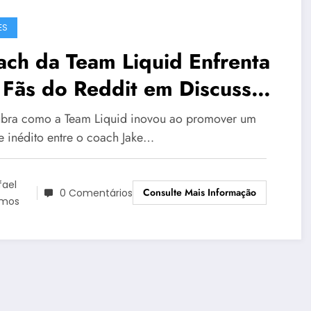
ES
ch da Team Liquid Enfrenta
 Fãs do Reddit em Discussão
bre LoL
bra como a Team Liquid inovou ao promover um
e inédito entre o coach Jake…
fael
Consulte Mais Informação
0 Comentários
mos