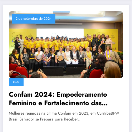
2 de setembro de 2024
BLOG
Confam 2024: Empoderamento
Feminino e Fortalecimento das
Instituições – Um Olhar Sobre o
Mulheres reunidas na última Confam em 2023, em CuritibaBPW
Evento
Brasil Salvador se Prepara para Receber…