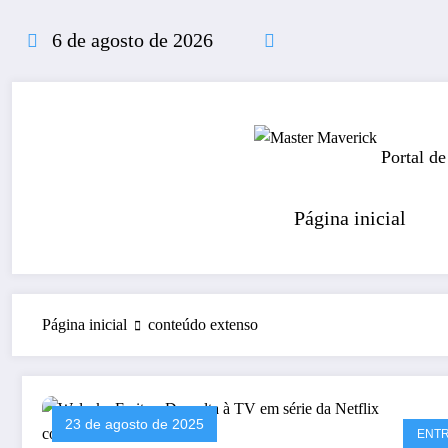
Pular
para
6 de agosto de 2026
o
conteúdo
Portal de
Página inicial
Página inicial
conteúdo extenso
23 de agosto de 2025
ENT