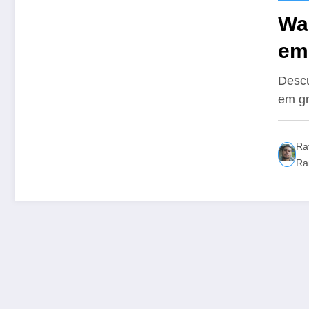
Wal
em 
Pa
Descu
em gr
Ra
Ra