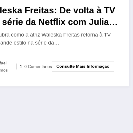
eska Freitas: De volta à TV
série da Netflix com Juliana
es
bra como a atriz Waleska Freitas retorna à TV
ande estilo na série da…
fael
Consulte Mais Informação
0 Comentários
mos