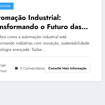
OLOGIA
omação Industrial:
ansformando o Futuro das
ústrias
bra como a automação industrial está
formando indústrias com inovação, sustentabilidade
nologia avançada. Saiba…
fael
Consulte Mais Informação
0 Comentários
mos