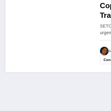
Co
Tr
açã
SETC
urgen
ca
sa
M
Cons