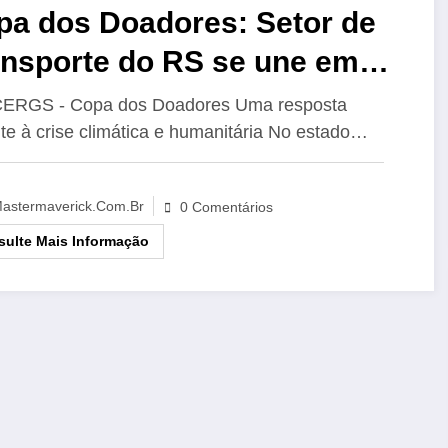
pa dos Doadores: Setor de
ansporte do RS se une em
o solidária para suprir
ERGS - Copa dos Doadores Uma resposta
te à crise climática e humanitária No estado…
rência nos bancos de
ngue
astermaverick.com.br
0 Comentários
ulte Mais Informação