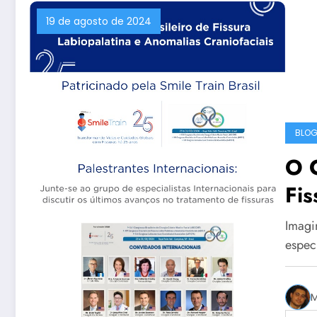
19 de agosto de 2024
BLO
O C
Fis
Cr
Imagi
En
espec
In
M