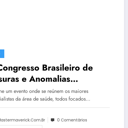
G
ongresso Brasileiro de
suras e Anomalias
aniofaciais 2024: Um
ne um evento onde se reúnem os maiores
contro de Esperança e
ialistas da área de saúde, todos focados…
ovação
astermaverick.com.br
0 Comentários