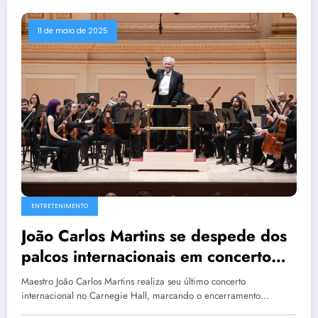
11 de maio de 2025
ENTRETENIMENTO
João Carlos Martins se despede dos
palcos internacionais em concerto
histórico no Carnegie Hall
Maestro João Carlos Martins realiza seu último concerto
internacional no Carnegie Hall, marcando o encerramento…