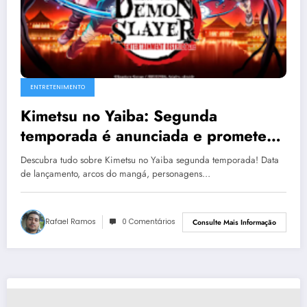
ENTRETENIMENTO
Kimetsu no Yaiba: Segunda
temporada é anunciada e promete
continuar a emocionante jornada de
Descubra tudo sobre Kimetsu no Yaiba segunda temporada! Data
Tanjiro
de lançamento, arcos do mangá, personagens…
Rafael Ramos
0 Comentários
Consulte Mais Informação