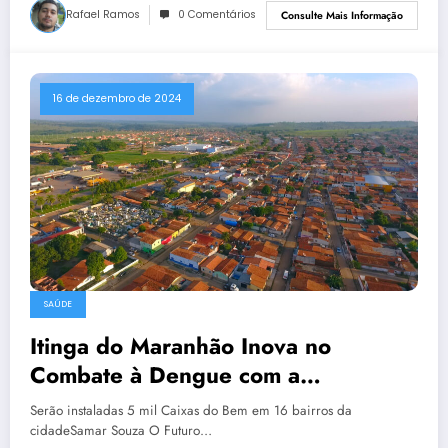
Rafael Ramos
0 Comentários
Consulte Mais Informação
16 de dezembro de 2024
SAÚDE
Itinga do Maranhão Inova no
Combate à Dengue com a
Tecnologia Aedes do Bem™
Serão instaladas 5 mil Caixas do Bem em 16 bairros da
cidadeSamar Souza O Futuro…