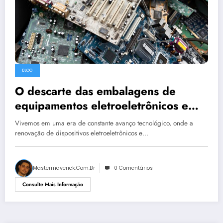
BLOG
O descarte das embalagens de
equipamentos eletroeletrônicos e
eletrodomésticos: um dever
Vivemos em uma era de constante avanço tecnológico, onde a
imprescindível
renovação de dispositivos eletroeletrônicos e…
Mastermaverick.com.br
0 Comentários
Consulte Mais Informação