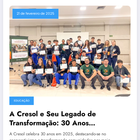
21 de fevereiro de 2025
EDUCAÇÃO
A Cresol e Seu Legado de
Transformação: 30 Anos
Fortalecendo o Cooperativismo no
A Cresol celebra 30 anos em 2025, destacando-se no