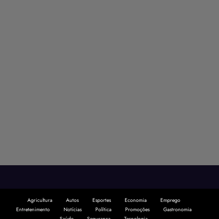
Agricultura
Autos
Esportes
Economia
Emprego
Entretenimento
Notícias
Política
Promoções
Gastronomia
Saúde
Segurança
Tecnologia