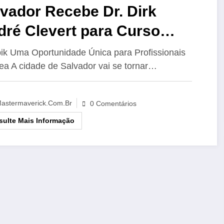
vador Recebe Dr. Dirk
dré Clevert para Curso
lusivo de Ultrassonografia
ik Uma Oportunidade Única para Profissionais
ea A cidade de Salvador vai se tornar…
ntrastada Hepática
astermaverick.com.br
0 Comentários
ulte Mais Informação