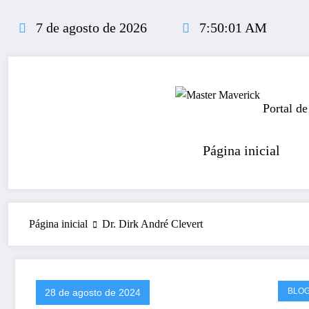
Pular
para
7 de agosto de 2026
7:50:01 AM
o
conteúdo
Portal de
Página inicial
Página inicial
Dr. Dirk André Clevert
BLO
28 de agosto de 2024