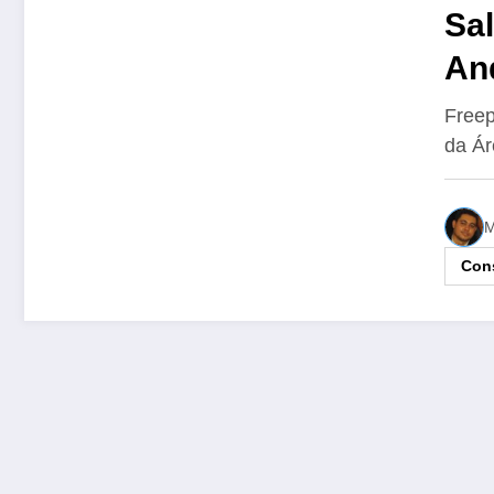
Sal
An
Exc
Freep
da Ár
Co
M
Cons