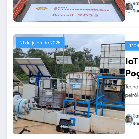
Ra
Ra
21 de julho de 2025
TECN
IoT
Poç
Tecnol
petró
Ra
Ra