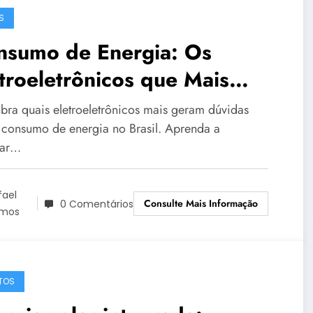
S
nsumo de Energia: Os
troeletrônicos que Mais
ram Dúvidas
bra quais eletroeletrônicos mais geram dúvidas
 consumo de energia no Brasil. Aprenda a
lar…
fael
Consulte Mais Informação
0 Comentários
mos
TOS