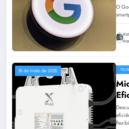
Re
O Goog
smart
Ra
Ra
TECN
16 de maio de 2025
Mic
Efi
Sis
Descu
Res
efici
flexi