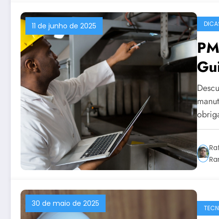
DICA
11 de junho de 2025
PM
Gu
Ind
Descu
manut
obri
Ra
Ra
30 de maio de 2025
TECN