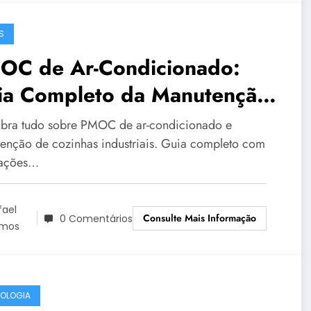
S
OC de Ar-Condicionado:
ia Completo da Manutenção
ustrial
bra tudo sobre PMOC de ar-condicionado e
enção de cozinhas industriais. Guia completo com
gações…
fael
Consulte Mais Informação
0 Comentários
mos
OLOGIA