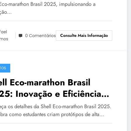
 Eco-marathon Brasil 2025, impulsionando a
ação…
fael
Consulte Mais Informação
0 Comentários
mos
TOS
ll Eco-marathon Brasil
5: Inovação e Eficiência
rgética no Píer Mauá
ça os detalhes da Shell Eco-marathon Brasil 2025.
bra como estudantes criam protótipos de alta…