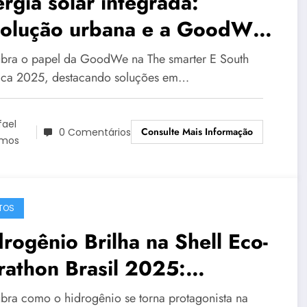
rgia solar integrada:
volução urbana e a GoodWe
Intersolar 2025
bra o papel da GoodWe na The smarter E South
ca 2025, destacando soluções em…
fael
Consulte Mais Informação
0 Comentários
mos
TOS
rogênio Brilha na Shell Eco-
athon Brasil 2025:
vação Sustentável
bra como o hidrogênio se torna protagonista na