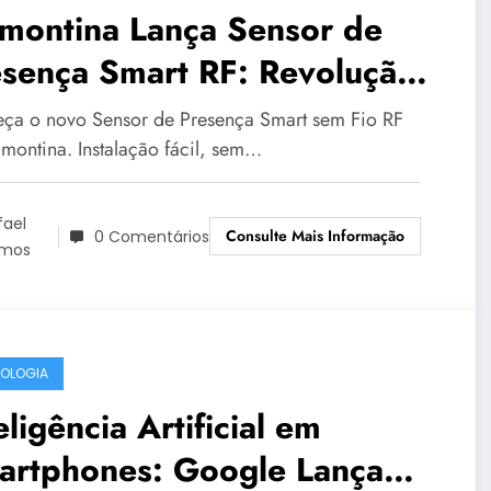
amontina Lança Sensor de
esença Smart RF: Revolução
 Automação
ça o novo Sensor de Presença Smart sem Fio RF
amontina. Instalação fácil, sem…
fael
Consulte Mais Informação
0 Comentários
mos
OLOGIA
eligência Artificial em
artphones: Google Lança