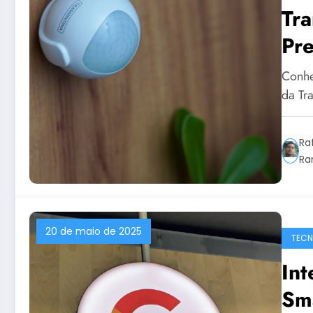
Tr
Pr
na
Conhe
da Tr
Ra
Ra
20 de maio de 2025
TECN
Int
Sm