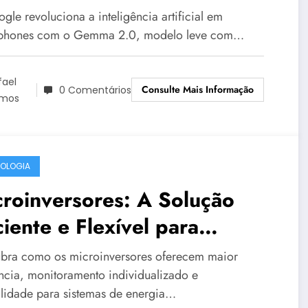
volucionário Gemma 2.0
le revoluciona a inteligência artificial em
phones com o Gemma 2.0, modelo leve com…
fael
Consulte Mais Informação
0 Comentários
mos
OLOGIA
roinversores: A Solução
ciente e Flexível para
temas de Energia Solar
bra como os microinversores oferecem maior
idencial e Comercial
ência, monitoramento individualizado e
bilidade para sistemas de energia…