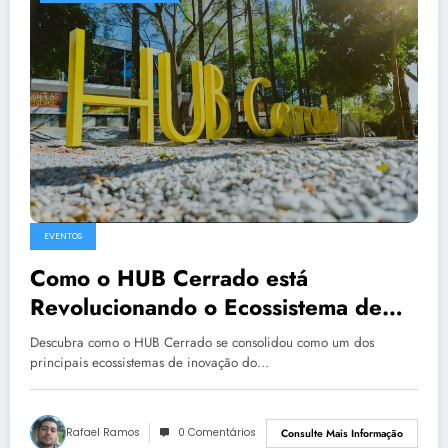
EVENTOS
Como o HUB Cerrado está
Revolucionando o Ecossistema de
Inovação no Centro-Oeste
Descubra como o HUB Cerrado se consolidou como um dos
principais ecossistemas de inovação do…
Rafael Ramos
0 Comentários
Consulte Mais Informação