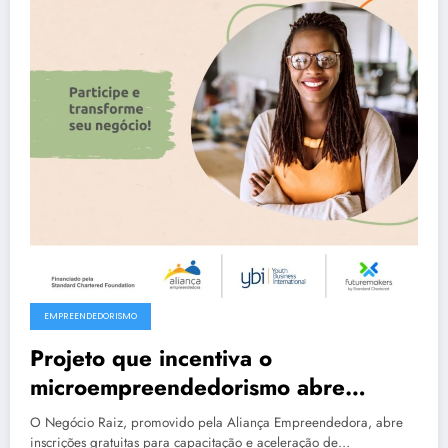
EMPREENDEDORISMO
Projeto que incentiva o
microempreendedorismo abre
inscrições gratuitas para capacitação
O Negócio Raiz, promovido pela Aliança Empreendedora, abre
e aceleração no Norte e Nordeste
inscrições gratuitas para capacitação e aceleração de…