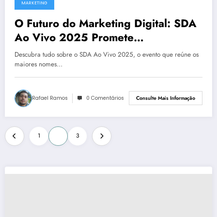
MARKETING
O Futuro do Marketing Digital: SDA
Ao Vivo 2025 Promete
Revolucionar Estratégias de
Descubra tudo sobre o SDA Ao Vivo 2025, o evento que reúne os
Negócios
maiores nomes…
Rafael Ramos
0 Comentários
Consulte Mais Informação
Paginação
1
2
3
de
posts