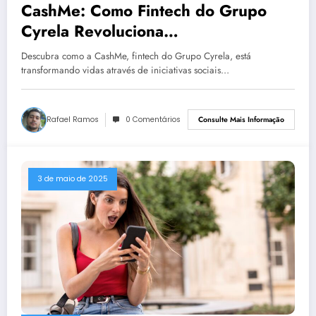
CashMe: Como Fintech do Grupo
Cyrela Revoluciona
Responsabilidade Social
Descubra como a CashMe, fintech do Grupo Cyrela, está
transformando vidas através de iniciativas sociais…
Rafael Ramos
0 Comentários
Consulte Mais Informação
3 de maio de 2025