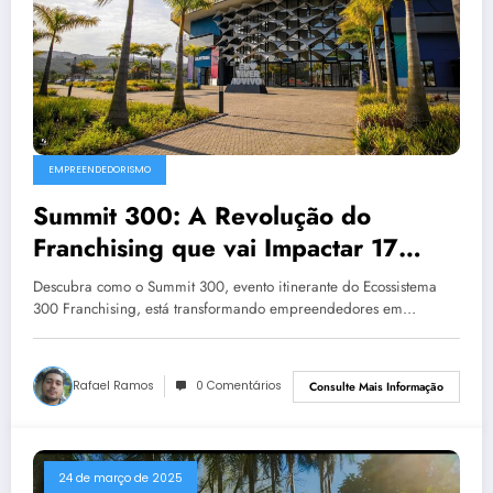
EMPREENDEDORISMO
Summit 300: A Revolução do
Franchising que vai Impactar 17
Cidades em 2025 (e Como
Descubra como o Summit 300, evento itinerante do Ecossistema
Participar)
300 Franchising, está transformando empreendedores em…
Rafael Ramos
0 Comentários
Consulte Mais Informação
24 de março de 2025