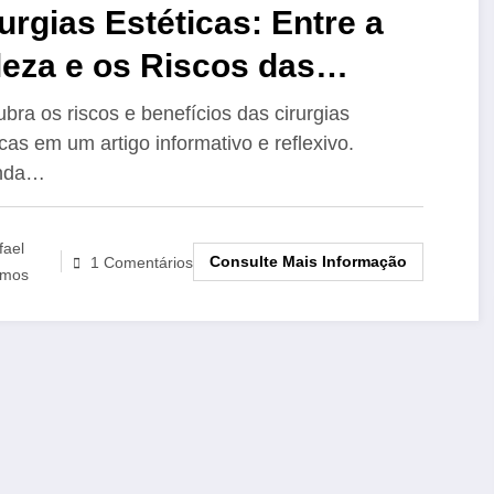
urgias Estéticas: Entre a
eza e os Riscos das
ndências Passageiras
bra os riscos e benefícios das cirurgias
icas em um artigo informativo e reflexivo.
nda…
fael
Consulte Mais Informação
1 Comentários
mos