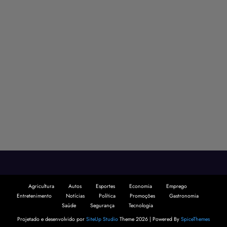
Agricultura
Autos
Esportes
Economia
Emprego
Entretenimento
Notícias
Política
Promoções
Gastronomia
Saúde
Segurança
Tecnologia
Projetado e desenvolvido por
SiteUp Studio
Theme 2026 | Powered By
SpiceThemes