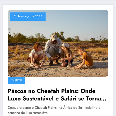
31 de março de 2025
TURISMO
Páscoa no Cheetah Plains: Onde
Luxo Sustentável e Safári se Tornam
uma Experiência Inesquecível
Descubra como o Cheetah Plains, na África do Sul, redefine o
conceito de luxo sustentável…