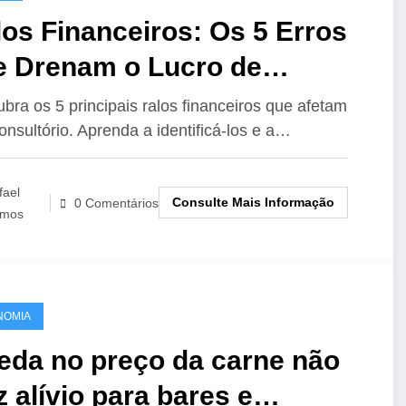
os Financeiros: Os 5 Erros
e Drenam o Lucro de
nsultórios Médicos
bra os 5 principais ralos financeiros que afetam
onsultório. Aprenda a identificá-los e a…
fael
Consulte Mais Informação
0 Comentários
mos
NOMIA
eda no preço da carne não
z alívio para bares e