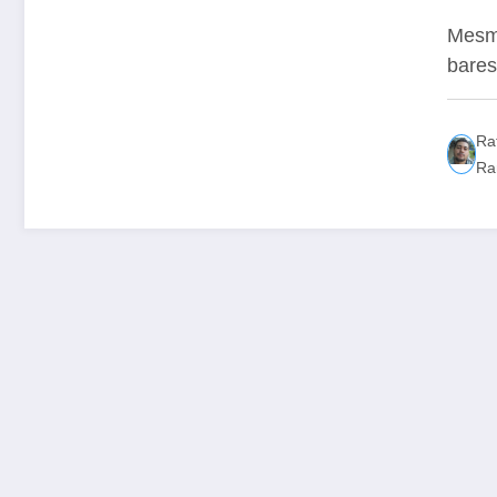
re
Mesmo
bares
Ra
Ra