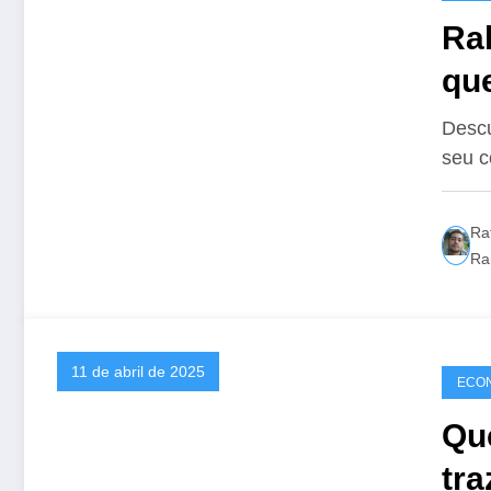
Ral
qu
Co
Descu
seu c
Ra
Ra
11 de abril de 2025
ECO
Qu
tra