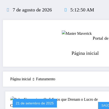
Pular
para
7 de agosto de 2026
5:12:51 AM
o
conteúdo
Portal de
Página inicial
Página inicial
Faturamento
21 de setembro de 2025
SAÚ