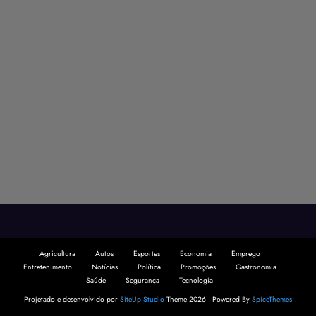
Agricultura
Autos
Esportes
Economia
Emprego
Entretenimento
Notícias
Política
Promoções
Gastronomia
Saúde
Segurança
Tecnologia
Projetado e desenvolvido por
SiteUp Studio
Theme 2026 | Powered By
SpiceThemes