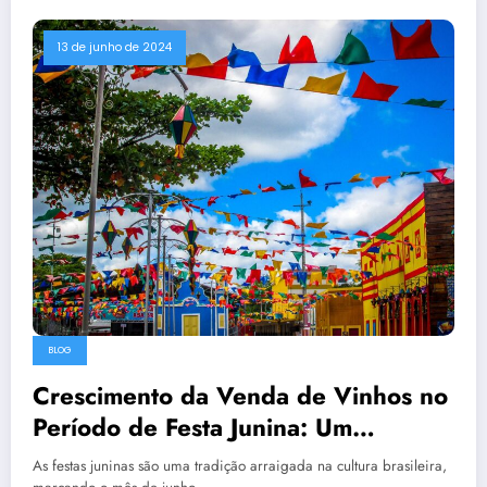
13 de junho de 2024
BLOG
Crescimento da Venda de Vinhos no
Período de Festa Junina: Um
Fenômeno em Ascensão
As festas juninas são uma tradição arraigada na cultura brasileira,