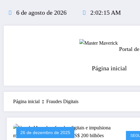
Pular
para
6 de agosto de 2026
2:02:15 AM
o
conteúdo
Portal de
Página inicial
Página inicial
Fraudes Digitais
26 de dezembro de 2025
SEG