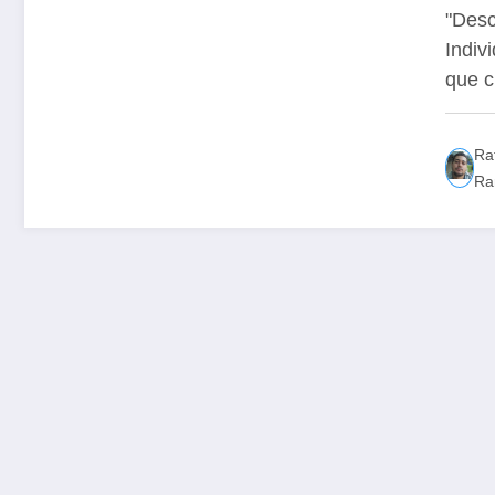
40
"Des
Indiv
que 
Ra
Ra