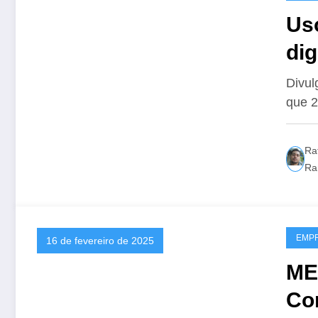
Uso
dig
glo
Divul
que 2
bil
Ra
Ra
EMP
16 de fevereiro de 2025
ME
Co