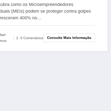
0% no Brasil
cubra como os Microempreendedores
iduais (MEIs) podem se proteger contra golpes
cresceram 400% no…
fael
Consulte Mais Informação
0 Comentários
mos