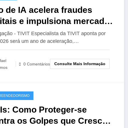
 de IA acelera fraudes
itais e impulsiona mercado
bal para mais de US$ 200
gação - TIVIT Especialista da TIVIT aponta por
026 será um ano de aceleração,…
hões
fael
Consulte Mais Informação
0 Comentários
mos
REENDEDORISMO
Is: Como Proteger-se
ntra os Golpes que Crescem