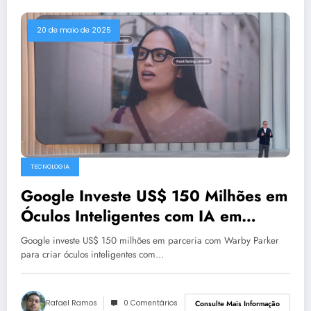
20 de maio de 2025
TECNOLOGIA
Google Investe US$ 150 Milhões em
Óculos Inteligentes com IA em
Parceria com Warby Parker
Google investe US$ 150 milhões em parceria com Warby Parker
para criar óculos inteligentes com…
Rafael Ramos
0 Comentários
Consulte Mais Informação