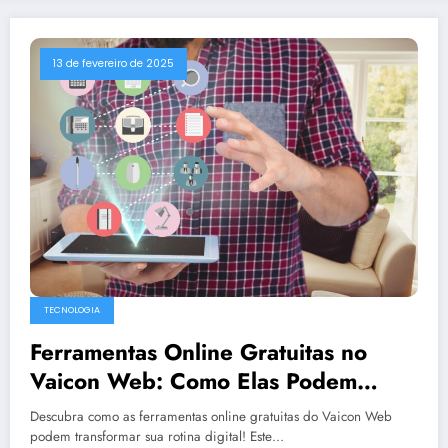
13 de fevereiro de 2025
TECNOLOGIA
Ferramentas Online Gratuitas no
Vaicon Web: Como Elas Podem
Transformar Sua Rotina Digital
Descubra como as ferramentas online gratuitas do Vaicon Web
podem transformar sua rotina digital! Este…