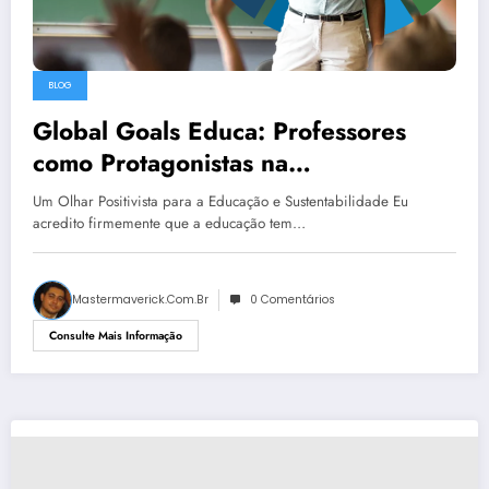
BLOG
Global Goals Educa: Professores
como Protagonistas na
Transformação para um Futuro
Um Olhar Positivista para a Educação e Sustentabilidade Eu
Sustentável
acredito firmemente que a educação tem…
Mastermaverick.com.br
0 Comentários
Consulte Mais Informação